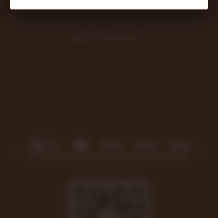
Antik Gümüş Tasarım
olarak, gelenekten aldığımız ilhamla
her detayı düşünülmüş takılar tasarlıyor; el işçiliğini modern
çizgilerle buluşturuyoruz.
BILEZIK VE BILEKLIKLER
GERDANLIK VE KOLYELER
GÜMÜŞ KEMERLER
KÜPE
YÜZÜK
TAKI SETLERI
GIZLILIK SÖZLEŞMESI
MARDIN GÜMÜŞ TOPTANCISI
MESAFELI SATIŞ SÖZLEŞMESI
TESLIMAT VE İADE ŞARTLARI
HAKKIMIZDA
BLOG
İLETIŞIM
© Antik Gümüş Tasarım 2025. Tüm hakları saklıdır.