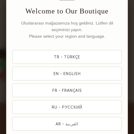
Welcome to Our Boutique
Sıkça Sorulan
Sorular
Ürünleriniz el yapımı mı?
Uluslararası mağazamıza hoş geldiniz. Lütfen dil
Evet, tüm ürünlerimiz el işçiliğiyle, ustalarımız tarafından
seçiminizi yapın.
özenle üretilmektedir. Her parça benzersizdir ve büyük bir
Please select your region and language.
titizlikle hazırlanır.
←
TR - TÜRKÇE
Takılarınız hangi malzemelerden üretiliyor?
Sipariş verdikten sonra ne kadar sürede elime ulaşır?
EN - ENGLISH
Kişiye özel tasarım yapıyor musunuz?
İade ve değişim yapabiliyor muyum?
FR - FRANÇAIS
RU - РУССКИЙ
AR - العربية