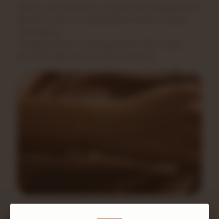
Müşteri memnuniyetini ön planda tutan yaklaşımımızla;
güvenilir, şeffaf ve sürdürülebilir bir hizmet anlayışı
benimsiyoruz.
Antikgümüştasarım olarak, geçmişten ilham alarak
geleceğe değer katmaya devam ediyoruz.