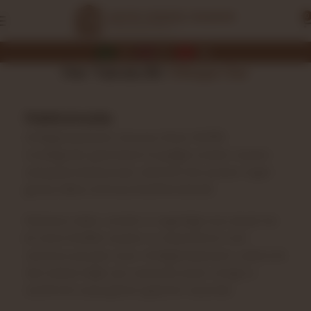
0
AR
EN
TR
Her Takıda Bir
Hikaye Var
Hakkımızda
Antikgümüştasarım, kurucusu Sinan DEMİR
öncülüğünde; geleneksel el işçiliğini modern tasarım
anlayışıyla buluşturarak, sektörde fark yaratan özgün
gümüş takılar üretmeyi hedeflemektedir.
Markamız; kalite, estetik ve özgünlüğü esas alarak, her
bir ürünü titizlikle tasarlar ve müşterilerine özel,
zamansız parçalar sunar. Antikgümüştasarım, sadece bir
takı markası değil; aynı zamanda sanatı, emeği ve
zarafeti bir araya getiren güçlü bir vizyondur.